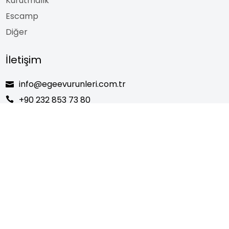
Kurutmalık
Escamp
Diğer
İletişim
info@egeevurunleri.com.tr
+90 232 853 73 80
Yedi Eylül Mah, Ümit Tunçağ Cad. No:3,
Torbalı/İzmir
© 2024 Ege Home Products. All Rights Reserved.