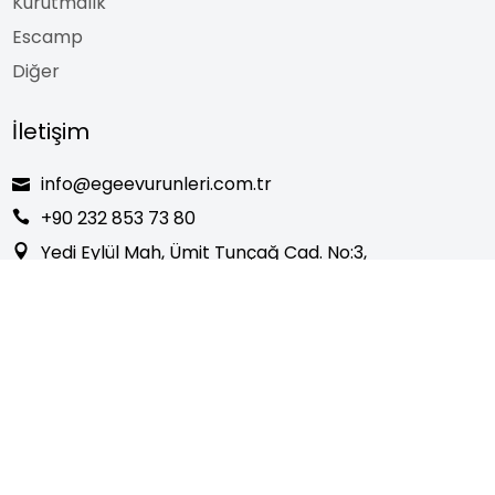
Kurutmalık
Escamp
Diğer
İletişim
info@egeevurunleri.com.tr
+90 232 853 73 80
Yedi Eylül Mah, Ümit Tunçağ Cad. No:3,
Torbalı/İzmir
© 2024 Ege Home Products. All Rights Reserved.